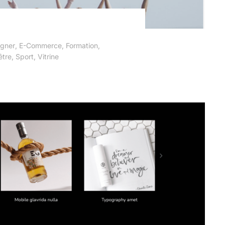
igner
,
E-Commerce
,
Formation
,
être
,
Sport
,
Vitrine