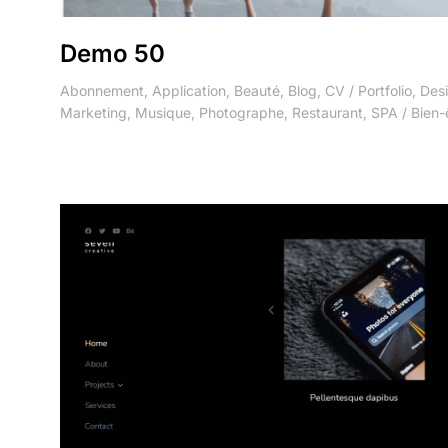
Demo 50
Abonnement
,
Application
,
Beauté
,
Blog
,
CV / Portfolio
,
Des
Marketing
,
Musique
,
Photographe
,
Restaurant
,
SPA / Bien-