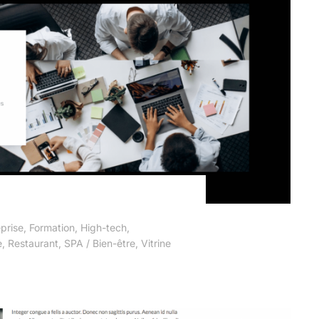
prise
,
Formation
,
High-tech
,
e
,
Restaurant
,
SPA / Bien-être
,
Vitrine