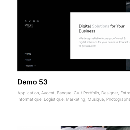
Demo 53
Application
,
Avocat
,
Banque
,
CV / Portfolio
,
Designer
,
Entre
Informatique
,
Logistique
,
Marketing
,
Musique
,
Photograph