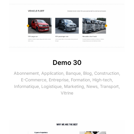
Demo 30
Abonnement
,
Application
,
Banque
,
Blog
,
Construction
,
E-Commerce
,
Entreprise
,
Formation
,
High-tech
,
Informatique
,
Logistique
,
Marketing
,
News
,
Transport
,
Vitrine