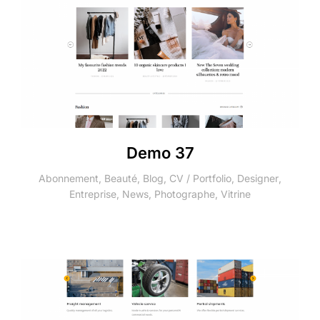
Demo 37
Abonnement
,
Beauté
,
Blog
,
CV / Portfolio
,
Designer
,
Entreprise
,
News
,
Photographe
,
Vitrine