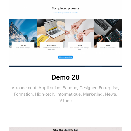
Demo 28
Abonnement
,
Application
,
Banque
,
Designer
,
Entreprise
,
Formation
,
High-tech
,
Informatique
,
Marketing
,
News
,
Vitrine