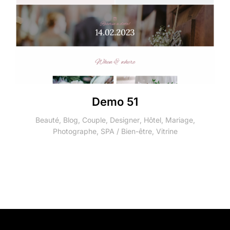
Demo 51
Beauté
,
Blog
,
Couple
,
Designer
,
Hôtel
,
Mariage
,
Photographe
,
SPA / Bien-être
,
Vitrine