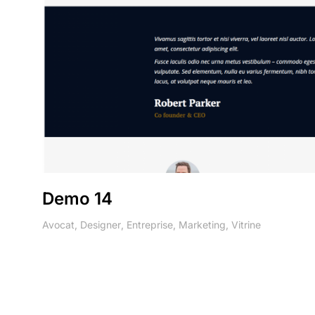
Demo 14
Avocat
,
Designer
,
Entreprise
,
Marketing
,
Vitrine