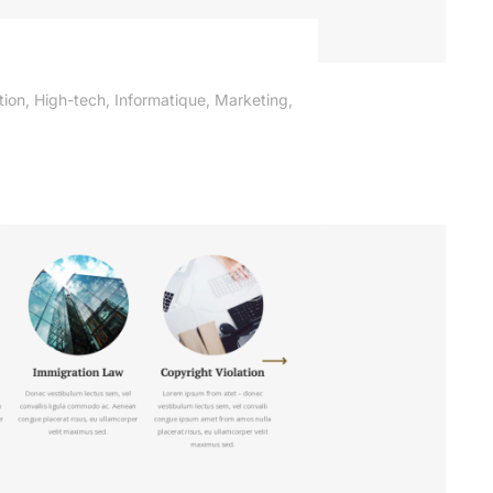
tion
,
High-tech
,
Informatique
,
Marketing
,