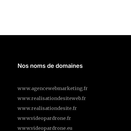
Nos noms de domaines
www.agencewebmarketing.fr
www.realisationdesiteweb.fr
www.realisationdesite.fr
www.videopardrone.fr
www.videopardrone.eu