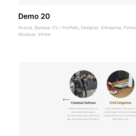
Demo 20
Avocat
,
Banque
,
CV / Portfolio
,
Designer
,
Entreprise
,
Forma
Musique
,
Vitrine