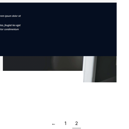
←
1
2