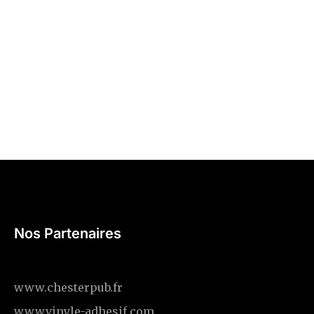
Nos Partenaires
www.chesterpub.fr
www.vinyle-adhesif.com