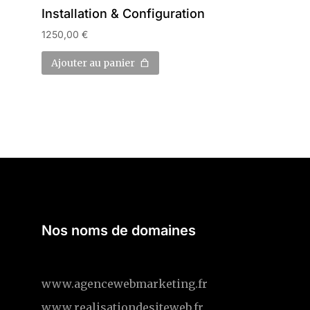
Installation & Configuration
1250,00
€
Ajouter au panier
Nos noms de domaines
www.agencewebmarketing.fr
www.realisationdesiteweb.fr